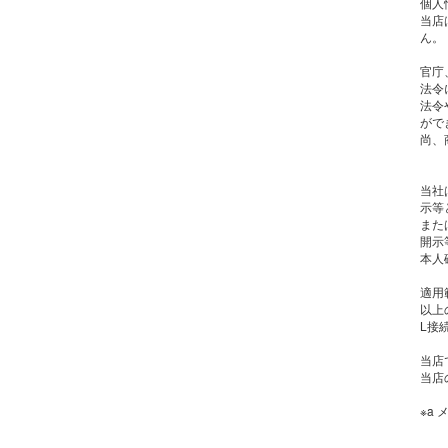
個人
当店
ん。
官庁
法令
法令
がで
尚、
当社
示等
また
開示等
本人
適用
以上
L接続
当店
当店
※a