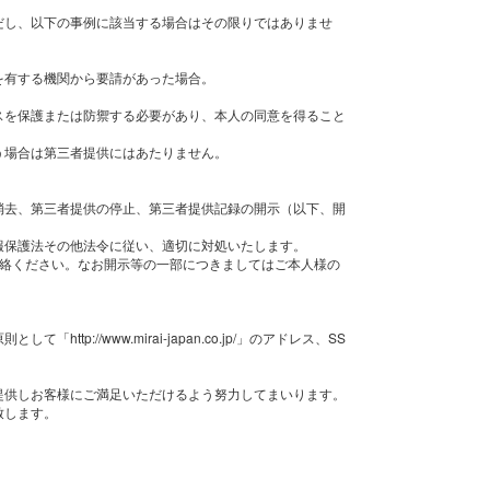
だし、以下の事例に該当する場合はその限りではありませ
を有する機関から要請があった場合。
スを保護または防禦する必要があり、本人の同意を得ること
う場合は第三者提供にはあたりません。
消去、第三者提供の停止、第三者提供記録の開示（以下、開
報保護法その他法令に従い、適切に対処いたします。
act までご連絡ください。なお開示等の一部につきましてはご本人様の
://www.mirai-japan.co.jp/」のアドレス、SS
。
提供しお客様にご満足いただけるよう努力してまいります。
致します。