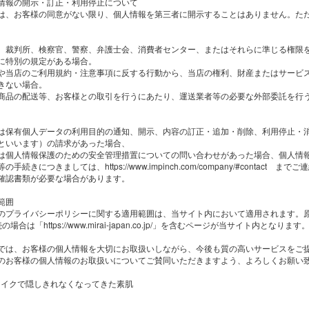
情報の開示・訂正・利用停止について
は、お客様の同意がない限り、個人情報を第三者に開示することはありません。た
、裁判所、検察官、警察、弁護士会、消費者センター、またはそれらに準じる権限
に特別の規定がある場合。
や当店のご利用規約・注意事項に反する行動から、当店の権利、財産またはサービ
きない場合。
商品の配送等、お客様との取引を行うにあたり、運送業者等の必要な外部委託を行
は保有個人データの利用目的の通知、開示、内容の訂正・追加・削除、利用停止・
といいます）の請求があった場合、
は個人情報保護のための安全管理措置についての問い合わせがあった場合、個人情
の手続きにつきましては、https://www.impinch.com/company/#cont
確認書類が必要な場合があります。
範囲
のプライバシーポリシーに関する適用範囲は、当サイト内において適用されます。原則として「http
の場合は「https://www.mirai-japan.co.jp/」を含むページが当サイト内となります
では、お客様の個人情報を大切にお取扱いしながら、今後も質の高いサービスをご
のお客様の個人情報のお取扱いについてご賛同いただきますよう、よろしくお願い
 メイクで隠しきれなくなってきた素肌