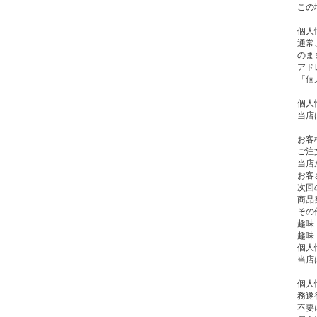
この
個人
通常
のま
アド
「個
個人
当店
お客
ご注
当店
お客
次回
商品
その
趣味
趣味
個人
当店
個人
務遂
不要