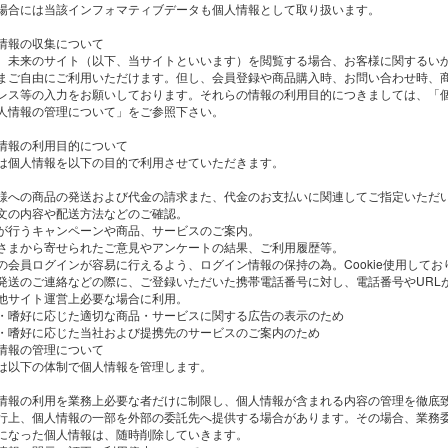
場合には当該インフォマティブデータも個人情報として取り扱います。
情報の収集について
、未来のサイト（以下、当サイトといいます）を閲覧する場合、お客様に関するい
まご自由にご利用いただけます。但し、会員登録や商品購入時、お問い合わせ時、
レス等の入力をお願いしております。それらの情報の利用目的につきましては、「
人情報の管理について」をご参照下さい。
情報の利用目的について
は個人情報を以下の目的で利用させていただきます。
様への商品の発送および代金の請求また、代金のお支払いに関連してご指定いただ
文の内容や配送方法などのご確認。
が行うキャンペーンや商品、サービスのご案内。
さまから寄せられたご意見やアンケートの結果、ご利用履歴等。
の会員ログインが容易に行えるよう、ログイン情報の保持の為。Cookie使用して
発送のご連絡などの際に、ご登録いただいた携帯電話番号に対し、電話番号やURLが
他サイト運営上必要な場合に利用。
・嗜好に応じた適切な商品・サービスに関する広告の表示のため
・嗜好に応じた当社および提携先のサービスのご案内のため
情報の管理について
は以下の体制で個人情報を管理します。
情報の利用を業務上必要な者だけに制限し、個人情報が含まれる内容の管理を徹底致
行上、個人情報の一部を外部の委託先へ提供する場合があります。その場合、業務
になった個人情報は、随時削除していきます。