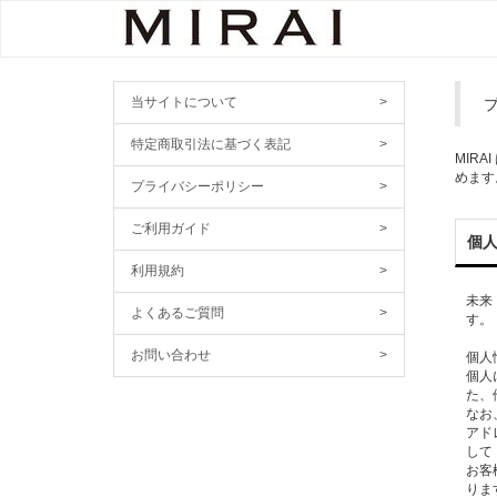
当サイトについて
>
特定商取引法に基づく表記
>
MIR
めます
プライバシーポリシー
>
ご利用ガイド
>
個
利用規約
>
未来
よくあるご質問
>
す。
個人
お問い合わせ
>
個人
た、
なお
アド
して
お客
りま