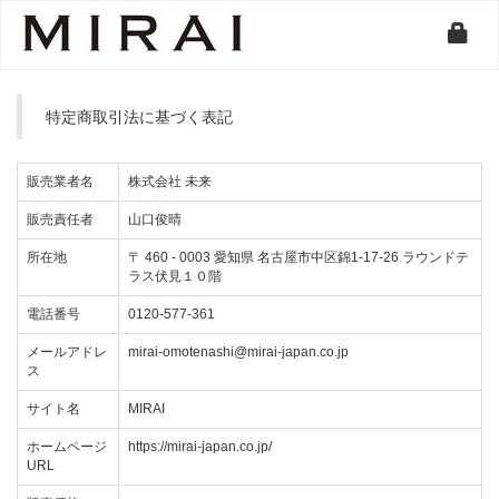
特定商取引法に基づく表記
販売業者名
株式会社 未来
販売責任者
山口俊晴
所在地
〒
460
-
0003
愛知県 名古屋市中区錦1-17-26 ラウンドテ
ラス伏見１０階
電話番号
0120-577-361
メールアドレ
mirai-omotenashi@mirai-japan.co.jp
ス
サイト名
MIRAI
ホームページ
https://mirai-japan.co.jp/
URL