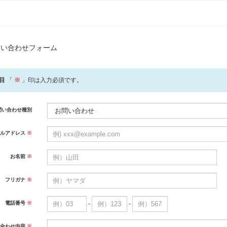
問い合わせフォーム
目
「
※
」印は入力必須です。
問い合わせ種別
ルアドレス
※
お名前
※
フリガナ
※
-
-
電話番号
※
合わせ内容
※