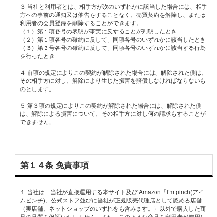
３ 当社と利用者とは、相手方が次のいずれかに該当した場合には、相手
方への事前の通知又は催告をすることなく、売買契約を解除し、または
利用者の会員登録を削除することができます。
（１）第１項各号の表明が事実に反することが判明したとき
（２）第１項各号の確約に反して、同項各号のいずれかに該当したとき
（３）第２号各号の確約に反して、同項各号のいずれかに該当する行為
を行ったとき
４ 前項の規定によりこの契約が解除された場合には、解除された側は、
その相手方に対し、解除により生じた損害を賠償しなければならないも
のとします。
５ 第３項の規定によりこの契約が解除された場合には、解除された側
は、解除による損害について、その相手方に対し何の請求もすることが
できません。
第１４条 免責事項
１ 当社は、当社が直接運用する本サイト及び Amazon「I’m pinch(アイ
ムピンチ)」公式ストア並びに当社が正規販売代理店として認める店舗
（実店舗、ネットショップのいずれをも含みます。）以外で購入した商
品の品質を保証いたしません。また、このような商品を利用者が使用し