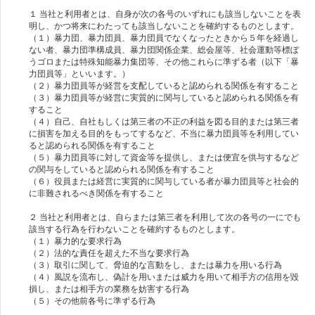
１ 当社と利用者とは、自身が次の各号のいずれにも該当しないことを表
明し、かつ将来にわたっても該当しないことを確約するものとします。
（１）暴力団、暴力団員、暴力団員でなくなったときから５年を経過し
ない者、暴力団準構成員、暴力団関係企業、総会屋等、社会運動等標ぼ
うゴロまたは特殊知能暴力集団等、その他これらに準ずる者（以下「暴
力団員等」といいます。）
（２）暴力団員等が経営を支配していると認められる関係を有すること
（３）暴力団員等が経営に実質的に関与していると認められる関係を有
すること
（４）自己、自社もしくは第三者の不正の利益を図る目的または第三者
に損害を加える目的をもってするなど、不当に暴力団員等を利用してい
ると認められる関係を有すること
（５）暴力団員等に対して資金等を提供し、または便宜を供与するなど
の関与をしていると認められる関係を有すること
（６）役員または経営に実質的に関与している者が暴力団員等と社会的
に非難されるべき関係を有すること
２ 当社と利用者とは、自らまたは第三者を利用して次の各号の一にでも
該当する行為を行わないことを確約するものとします。
（１）暴力的な要求行為
（２）法的な責任を超えた不当な要求行為
（３）取引に関して、脅迫的な言動をし、または暴力を用いる行為
（４）風説を流布し、偽計を用いまたは威力を用いて相手方の信用を毀
損し、または相手方の業務を妨害する行為
（５）その他前各号に準ずる行為