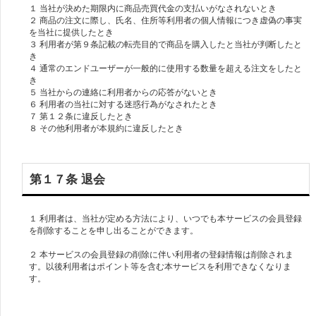
１ 当社が決めた期限内に商品売買代金の支払いがなされないとき
２ 商品の注文に際し、氏名、住所等利用者の個人情報につき虚偽の事実
を当社に提供したとき
３ 利用者が第９条記載の転売目的で商品を購入したと当社が判断したと
き
４ 通常のエンドユーザーが一般的に使用する数量を超える注文をしたと
き
５ 当社からの連絡に利用者からの応答がないとき
６ 利用者の当社に対する迷惑行為がなされたとき
７ 第１２条に違反したとき
８ その他利用者が本規約に違反したとき
第１７条 退会
１ 利用者は、当社が定める方法により、いつでも本サービスの会員登録
を削除することを申し出ることができます。
２ 本サービスの会員登録の削除に伴い利用者の登録情報は削除されま
す。以後利用者はポイント等を含む本サービスを利用できなくなりま
す。