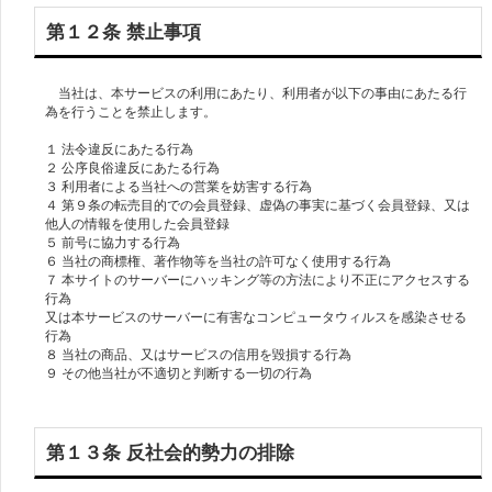
第１２条 禁止事項
当社は、本サービスの利用にあたり、利用者が以下の事由にあたる行
為を行うことを禁止します。
１ 法令違反にあたる行為
２ 公序良俗違反にあたる行為
３ 利用者による当社への営業を妨害する行為
４ 第９条の転売目的での会員登録、虚偽の事実に基づく会員登録、又は
他人の情報を使用した会員登録
５ 前号に協力する行為
６ 当社の商標権、著作物等を当社の許可なく使用する行為
７ 本サイトのサーバーにハッキング等の方法により不正にアクセスする
行為
又は本サービスのサーバーに有害なコンピュータウィルスを感染させる
行為
８ 当社の商品、又はサービスの信用を毀損する行為
９ その他当社が不適切と判断する一切の行為
第１３条 反社会的勢力の排除